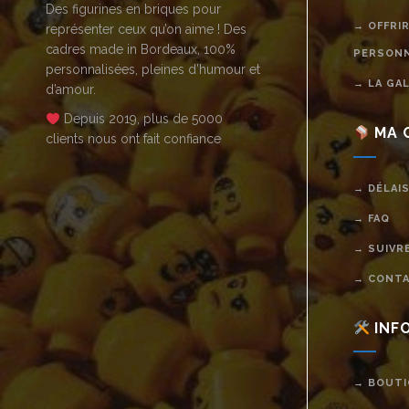
Des figurines en briques pour
→ OFFRI
représenter ceux qu’on aime ! Des
cadres made in Bordeaux, 100%
PERSONN
personnalisées, pleines d’humour et
→ LA GA
d’amour.
Depuis 2019, plus de 5000
MA 
clients nous ont fait confiance
→ DÉLAIS
→ FAQ
→ SUIVR
→ CONT
INF
→ BOUTI